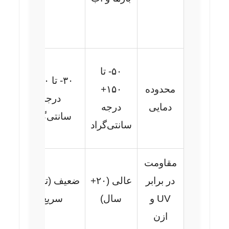
ص
ن
M
۵۰- تا
۳۰- تا ۱۰۰+
د
محدوده
۱۵۰+
درجه
حر
دمایی
درجه
سانتی‌گراد
وس
سانتی‌گراد
مقاومت
M
در برابر
عالی (۲۰+
ضعیف (تخریب
م
UV و
سال)
سریع)
فض
ازن