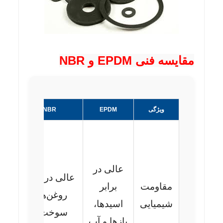
مقایسه فنی EPDM و NBR
ویژگی
EPDM
NBR
توض
M
م
عالی در
ص
عالی در برابر
مقاومت
برابر
شیم
روغن‌ها و
شیمیایی
اسیدها،
R
سوخت‌ها
بازها و آب
م