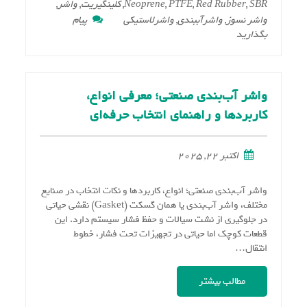
SBR
,
Red Rubber
,
PTFE
,
Neoprene
,
کلینگیریت
,
واشر
,
واشر نسوز
,
واشرآببندی
,
واشرلاستیکی
پیام
on
بگذارید
۱۰
اشتباه
رایج
واشر آب‌بندی صنعتی؛ معرفی انواع،
در
کاربردها و راهنمای انتخاب حرفه‌ای
انتخاب
واشر
لاستیکی
اکتبر 22, 2025
واشر آب‌بندی صنعتی؛ انواع، کاربردها و نکات انتخاب در صنایع
مختلف، واشر آب‌بندی یا همان گسکت (Gasket) نقشی حیاتی
در جلوگیری از نشت سیالات و حفظ فشار سیستم دارد. این
قطعات کوچک اما حیاتی در تجهیزات تحت فشار، خطوط
انتقال…
مطالب بیشتر