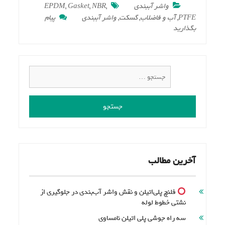
واشر آببندی
,
NBR
,
Gasket
,
EPDM
PTFE
,
آّب و فاضلاب
,
گسکت
,
واشر آببندی
پیام
on
بگذارید
واشر
آب‌بندی
صنعتی؛
معرفی
جستجو
انواع،
برای:
کاربردها
و
راهنمای
انتخاب
حرفه‌ای
آخرین مطالب
فلنچ پلی‌اتیلن و نقش واشر آب‌بندی در جلوگیری از
نشتی خطوط لوله
سه راه جوشی پلی اتیلن نامساوی