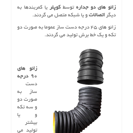
زانو هاي دو جداره
توسط
كوپلر
يا كمربندها به
ديگر
اتصالات
و يا شبكه متصل مي گردند.
زانو هاي 45 درجه دست ساز عموما به صورت دو
تكه و يك خط برش توليد مي گردند.
زانو هاي
90 درجه
دست
ساز به
صورت دو
و سه تكه
و يا
بيشتر
توليد مي