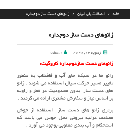
Ski
t
خانه
اتصالات پلی اتیلن
زانوهای دست ساز دوجداره
conten
زانوهای دست ساز دوجداره
ژانویه 12, 2020
admin
زانوهای دست سازدوجداره کاروگیت:
زانو ها در شبكه هاي
آب و فاضلاب
به منظور
تغيير مسير حركت سيال استفاده مي شوند . زانو
هاي دست ساز بدون محدوديت در قطر و زاويه
بر اساس نياز و سفارش مشتري ارائه مي گردند .
برتري زانو هاي دست ساز استفاده از جوش
مضاعف درلبه بيروني محل جوش مي باشد كه
استحكام و آب بندي مطلوبي بوجود مي آورد .