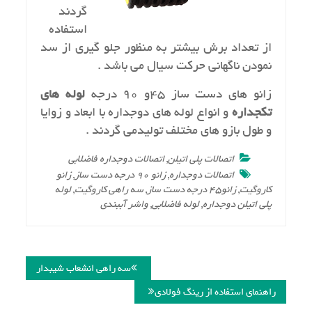
گردند
استفاده
از تعداد برش بيشتر به منظور جلو گيري از سد
نمودن ناگهاني حركت سيال مي باشد .
زانو هاي دست ساز 45و 90 درجه
لوله هاي
تكجداره
و انواع لوله هاي دوجداره با ابعاد و زوايا
و طول بازو هاي مختلف توليدمي گردند .
اتصالات پلی اتیلن
,
اتصالات دوجداره فاضلابی
اتصالات دوجداره
,
زانو 90 درجه دست ساز
,
زانو
کاروگیت
,
زانو45 درجه دست ساز
,
سه راهی کاروگیت
,
لوله
پلی اتیلن دوجداره
,
لوله فاضلابی
,
واشر آببندی
راهبری
نوشته
سه راهی انشعاب شیبدار
راهنمای استفاده از رینگ فولادی