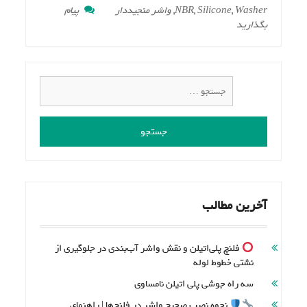
Washer
,
Silicone
,
NBR
,
واشر منجیددار
پیام
on
بگذارید
انتخاب
واشر
آببندی
مناسب
جستجو
برای:
آخرین مطالب
فلنچ پلی‌اتیلن و نقش واشر آب‌بندی در جلوگیری از
نشتی خطوط لوله
سه راه جوشی پلی اتیلن نامساوی
نحوه نصب صحیح واشر در فلنج‌ها | راهنمای