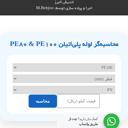
اندیش البرز
اجرا و پیاده سازی توسط:
M.Behjoo
محاسبه‌گر لوله پلی‌اتیلن PE80 & PE100
محاسبه
کمک نیاز دارید?
چت از
طریق واتساپ