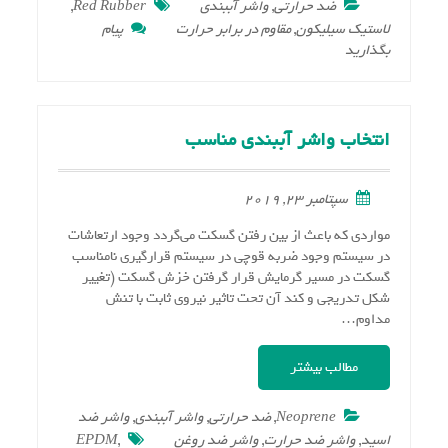
ضد حرارتی
,
واشر آببندی
Red Rubber
,
لاستیک سیلیکون
,
مقاوم در برابر حرارت
پیام
on
بگذارید
خصوصیات
مهم
لاستیک
سیلیکون
انتخاب واشر آببندی مناسب
سپتامبر 23, 2019
مواردي كه باعث از بين رفتن گسكت مي‌گردد وجود ارتعاشات
در سيستم وجود ضربه قوچي در سيستم قرارگيري نامناسب
گسكت در مسير گرمايش قرار گرفتن خزش گسكت (تغيير
شكل تدريجي و كند آن تحت تاثير نيروي ثابت با تنش
مداوم…
مطالب بیشتر
Neoprene
,
ضد حرارتی
,
واشر آببندی
,
واشر ضد
اسید
,
واشر ضد حرارت
,
واشر ضد روغن
,
EPDM